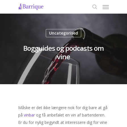
Uncategorised
Bogguides og podcasts om
vine
Måske er det ikke længere nok for dig bare at gå
på
vinbar
og få anbefalet en vin af bartenderen.
Er du for nylig begyndt at interessere dig for vine